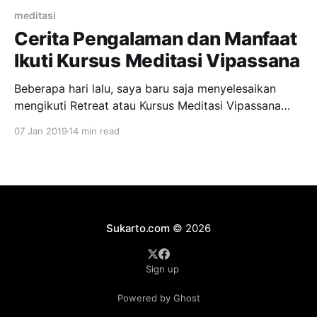
meditasi
Cerita Pengalaman dan Manfaat
Ikuti Kursus Meditasi Vipassana
Beberapa hari lalu, saya baru saja menyelesaikan
mengikuti Retreat atau Kursus Meditasi Vipassana
selama 10 hari. Sebuah pengalaman yang
07 Jan 2019
14 min read
mencerahkan dan berkesan 🙂 Walaupun mengikuti
meditasi 10 hari seperti ini sudah pernah saya
lakukan sebelumnya, tapi saya mendapat lebih
banyak insight dan manfaat kali ini (saya ceritakan
sebabnya di bawah ya.
Sukarto.com
© 2026
Sign up
Powered by Ghost