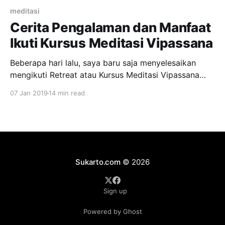
meditasi
Cerita Pengalaman dan Manfaat
Ikuti Kursus Meditasi Vipassana
Beberapa hari lalu, saya baru saja menyelesaikan
mengikuti Retreat atau Kursus Meditasi Vipassana
selama 10 hari. Sebuah pengalaman yang
07 Jan 2019
14 min read
mencerahkan dan berkesan 🙂 Walaupun mengikuti
meditasi 10 hari seperti ini sudah pernah saya
lakukan sebelumnya, tapi saya mendapat lebih
banyak insight dan manfaat kali ini (saya ceritakan
sebabnya di bawah ya.
Sukarto.com
© 2026
Sign up
Powered by Ghost