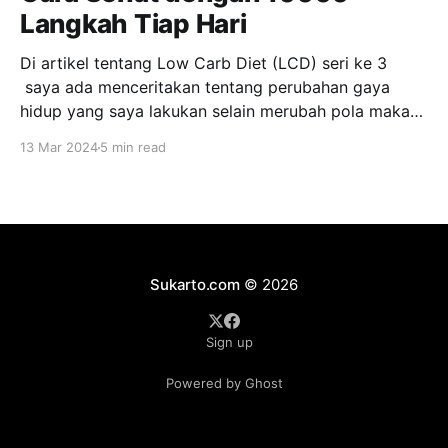
Langkah Tiap Hari
Di artikel tentang Low Carb Diet (LCD) seri ke 3
saya ada menceritakan tentang perubahan gaya
hidup yang saya lakukan selain merubah pola makan
yaitu bergerak lebih banyak dengan jalan kaki.
13 Mar 2024
5 min read
Sebagai seseorang yang bisnisnya banyak dilakukan
secara online, saya banyak bekerja di depan
komputer dan biasanya duduk, karena kalau
Sukarto.com
© 2026
Sign up
Powered by Ghost