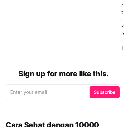
r
t
i
k
e
l
]
Sign up for more like this.
Enter your email
Subscribe
Cara Sehat dengan 10000