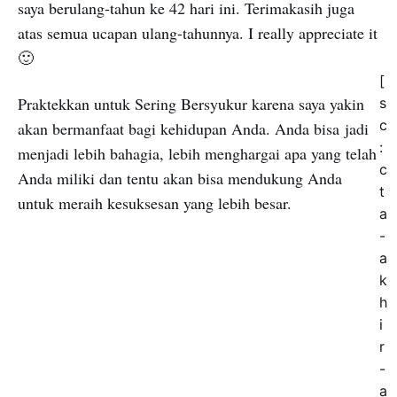
saya berulang-tahun ke 42 hari ini. Terimakasih juga
atas semua ucapan ulang-tahunnya. I really appreciate it
🙂
[
Praktekkan untuk Sering Bersyukur karena saya yakin
s
c
akan bermanfaat bagi kehidupan Anda. Anda bisa jadi
:
menjadi lebih bahagia, lebih menghargai apa yang telah
c
Anda miliki dan tentu akan bisa mendukung Anda
t
untuk meraih kesuksesan yang lebih besar.
a
-
a
k
h
i
r
-
a