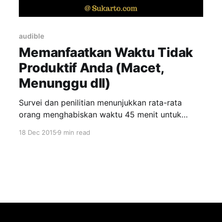
audible
Memanfaatkan Waktu Tidak
Produktif Anda (Macet,
Menunggu dll)
Survei dan penilitian menunjukkan rata-rata
orang menghabiskan waktu 45 menit untuk
berangkat dan pulang kerja. Saya rasa hasil
18 Dec 2015
9 min read
survei ini KELIRU! Saya yakin banyak orang di
Jakarta untuk berangkat dan pulang kerja saja
bisa butuh waktu minimal 1 jam, pulangnya
butuh 1 jam lagi, jadi 2 jam pulang pergi,