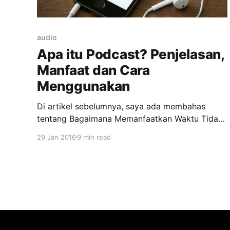
audio
Apa itu Podcast? Penjelasan,
Manfaat dan Cara
Menggunakan
Di artikel sebelumnya, saya ada membahas
tentang Bagaimana Memanfaatkan Waktu Tidak
Produktif (Saat Macet, Menunggu dll) untuk
29 Jan 2016
9 min read
Perkembangan Karir dan Bisnis Anda. Nah
melanjutkan penjelasan di artikel tersebut, kali
ini saya ingin lebih menjelaskan lebih
dalam salah satu sumber audio pembelajaran
yang dibahas yaitu Podcast yang menurut saya
merupakan sumber