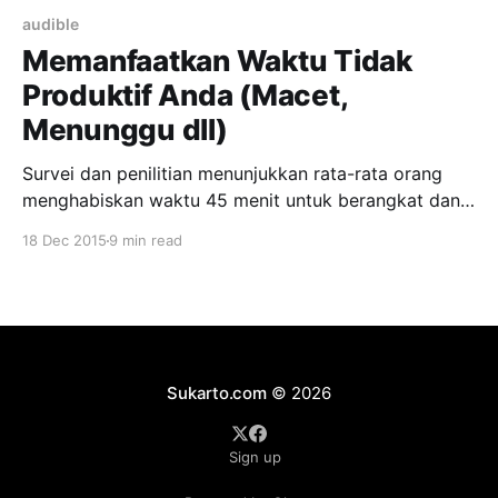
audible
Memanfaatkan Waktu Tidak
Produktif Anda (Macet,
Menunggu dll)
Survei dan penilitian menunjukkan rata-rata orang
menghabiskan waktu 45 menit untuk berangkat dan
pulang kerja. Saya rasa hasil survei ini KELIRU! Saya
18 Dec 2015
9 min read
yakin banyak orang di Jakarta untuk berangkat dan
pulang kerja saja bisa butuh waktu minimal 1 jam,
pulangnya butuh 1 jam lagi, jadi 2 jam pulang pergi,
Sukarto.com
© 2026
Sign up